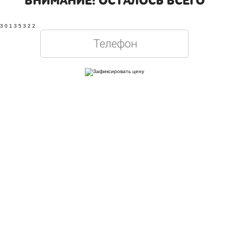
ВНИМАНИЕ! ОСТАЛОСЬ ВСЕГО
3
0
1
3
5
3
2
1
Оставляя свои контактные данные, вы подтверждаете свое совершеннолетие,
соглашаетесь на обработку персональных данных в соответствии с
Правовой
информацией