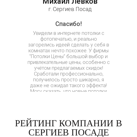
Михаил Левков
Оль
г. Сергиев Посад
г.
Спасибо!
Бол
Увидели в интернете потолки с
Потолки Це
фотопечатью, и реально
В двух фир
загорелись идеей сделать у себя в
натяжного 
комнатах нечто похожее. У фирмы
Но кроме 
"Потолки Цены" большой выбор и
электро
привлекательные цены, особенно с
добились
учётом предлагаемых скидок!
одной из
Сработали профессионально,
которой м
получилось просто шикарно, я
дал телефо
даже не ожидал такого эффекта!
там раньш
Могу сказать, что новые потолки
туда и чер
стоят потраченных на них денег!
РЕЙТИНГ КОМПАНИИ В
СЕРГИЕВ ПОСАДЕ